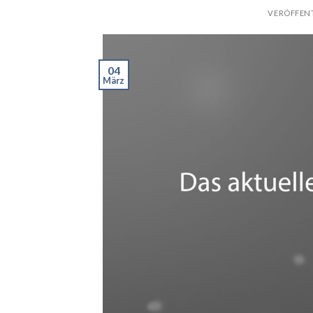
VERÖFFEN
04
März