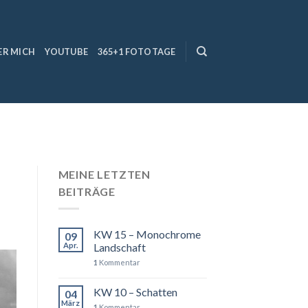
ER MICH
YOUTUBE
365+1 FOTOTAGE
MEINE LETZTEN
BEITRÄGE
KW 15 – Monochrome
09
Apr.
Landschaft
1
Kommentar
KW 10 – Schatten
04
März
1
Kommentar