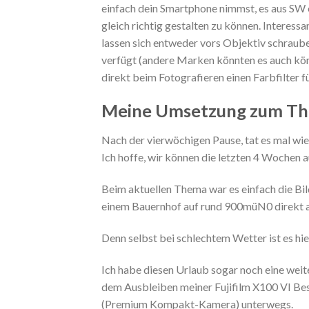
einfach dein Smartphone nimmst, es aus SW 
gleich richtig gestalten zu können. Interessan
lassen sich entweder vors Objektiv schraube
verfügt (andere Marken könnten es auch kön
direkt beim Fotografieren einen Farbfilter f
Meine Umsetzung zum Th
Nach der vierwöchigen Pause, tat es mal wie
Ich hoffe, wir können die letzten 4 Wochen a
Beim aktuellen Thema war es einfach die Bil
einem Bauernhof auf rund 900müN0 direkt a
Denn selbst bei schlechtem Wetter ist es hi
Ich habe diesen Urlaub sogar noch eine wei
dem Ausbleiben meiner Fujifilm X100 VI Best
(Premium Kompakt-Kamera) unterwegs.