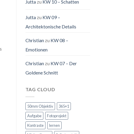
Jutta
zu
KW 10 – Schatten
Jutta
zu
KW 09 –
Architektonische Details
Christian
zu
KW 08 –
s
Emotionen
Christian
zu
KW 07 – Der
Goldene Schnitt
TAG CLOUD
50mm Objektiv
365+1
Aufgabe
Fotoprojekt
Kontraste
lernen