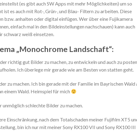
einstellst (es gibt auch SW Apps mit mehr Möglichkeiten) um so
t ist es auch mit Rot-, Grün-, und Blau- Filtern zu arbeiten. Diese
n bzw. anhalten oder digital einfügen. Wer über eine Fujikamera
nen, einfach mal in den Bildeinstellungen nachschauen) kann auch
ür schwarz weiß einsetzen.
ema „Monochrome Landschaft“:
der richtig gut Bilder zu machen, zu entwickeln und auch zu posten
ufholen. Ich überlege mir gerade wie am Besten von statten geht.
der zu machen. Ich bin gerade mit der Familie im Bayrischen Wald 
n einem Wald. Heimspiel für mich
er unmöglich schlechte Bilder zu machen.
tere Einschränkung, nach dem Totalschaden meiner Fujifilm XT5 un
ellung, bin ich nur mit meiner Sony RX100 VII und Sony RX100 III