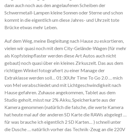
dann auch noch aus den angelaufenen Scheiben der
Schwermetall-Lampen kleine Sonnen oder Sterne und schon
kommt in die eigentlich um diese Jahres- und Uhrzeit tote
Brücke etwas mehr Leben.
Auf dem Weg, meine Begleitung nach Hause zu eskortieren,
vielen wir quasi noch mit dem City-Gelände-Wagen (für mehr
als Kopfsteinpflaster werden diese Art Autos auch nicht
gebaut) noch quasi über ein kleines Zirkuszelt. Das aus dem
richtigen Winkel fotografiert zu einer Manage der
Extraklasse werden soll… 01:30Uhr Time To Go 2.0 … mich
von Mel verabschiedet und mit Lichtgeschwindigkeit nach
Hause gefahren. Zuhause angekommen, Tablet aus dem
Studio geholt, misst nur 2% Akku, Speicherkarte aus der
Kamera genommen (natürlich die falsche, die werte Kamera
hat heute mal auf der anderen SD Karte die RAWs abgelegt …
für was brauche ich eigentlich 2 SD Karten… ) schnell unter
die Dusche … natürlich vorher das Technik-Zeug an die 220V