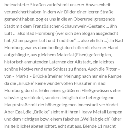
beleuchteter Straßen zutiefst mit unserer Anwesenheit
verunsichert haben, in dem wir Bilder einer leeren Straße
gemacht haben, zog es uns in die an Oberursel grenzende
Stadt mit dem Französischen-Schaumwein-Gestank … ähh
Luft … also Bad Homburg (wer sich den Slogan ausgedacht
hat „Champagner Luft und Tradition“ … also ehrlich …). In Bad
Homburg war es dann bedingt durch die mit eiserner Hand
aufgehängte, aus gleichem Material (Eisen) gefertigten,
historisch anmutenden Laternen der Altstadt, ein leichtes
schöne Motive rund ums Schloss zu finden. Auch die Ritter –
von – Marks – Brücke (meiner Meinung nach nur eine Rampe,
da die „Brücke“ keine wundervollen Flussufer, in Bad
Homburg durchs fehlen eines größeren Fließgewässers eher
schwierig verbindet, sondern lediglich die tiefergelegene
Hauptstraße mit der höhergelegenen Innenstadt verbindet.
Aber Egal, die „Brücke“ sieht mit Ihren Heavy Metall Lampen
und dem richtigen bzw. einem falschen „Weißabgleich“ (eher
ins gelbliche) abgeglichtet, echt gut aus. Blende 11 macht