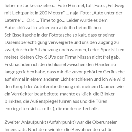
lieber ne Jacke anziehen… Foto Himmel, toll, Foto: „Feldweg
mit Lichtpunkt in 200 Metern“ … naja, Foto: „Auto unter der
Laterne“ … O.K…. Time to go… Leider wurde es dem
Autoschlüssel in seiner extra für ihn befindlichen
Schlüsseltasche in der Fototasche so kalt, dass er seiner
Daseinsberechtigung verweigerte und uns den Zugang zu
zwei, durch die Sitzheizung noch warmen, Leder-Sportsitzen
meines kleinen City-SUVs der Firma Nissan nicht frei gab.
Erst nachdem ich den Schlüssel zwischen den Händen so
lange gerieben habe, dass mir die zuvor gehörten Geräusche
auf einmal in einem anderen Licht erschienen und ich wie wild
den Knopf der Autofernbedienung mit meinem Daumen wie
ein Verrückter bearbeitete, machte es klick, die Blinker
blinkten, die Außenspiegel fuhren aus und die Türen
entriegelten sich… toll :-), die moderne Technik.
Zweiter Anlaufpunkt (Anfahrpunkt) war die Oberurseler
Innenstadt. Nachdem wir hier die Bewohnenden schön