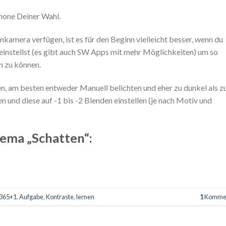
hone Deiner Wahl.
emkamera verfügen, ist es für den Beginn vielleicht besser, wenn du
einstellst (es gibt auch SW Apps mit mehr Möglichkeiten) um so
n zu können.
n, am besten entweder Manuell belichten und eher zu dunkel als z
n und diese auf -1 bis -2 Blenden einstellen (je nach Motiv und
ma „Schatten“:
365+1
,
Aufgabe
,
Kontraste
,
lernen
1
Komme