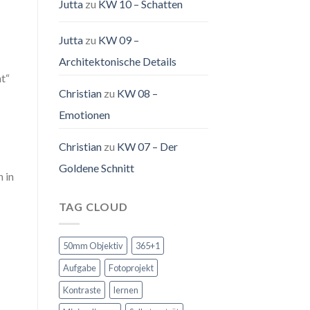
Jutta
zu
KW 10 – Schatten
Jutta
zu
KW 09 –
Architektonische Details
mt“
Christian
zu
KW 08 –
Emotionen
Christian
zu
KW 07 – Der
Goldene Schnitt
 in
TAG CLOUD
50mm Objektiv
365+1
Aufgabe
Fotoprojekt
Kontraste
lernen