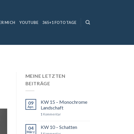
ER MICH
YOUTUBE
365+1 FOTOTAGE
MEINE LETZTEN
BEITRÄGE
KW 15 – Monochrome
09
Apr.
Landschaft
1
Kommentar
KW 10 – Schatten
04
März
1
Kommentar