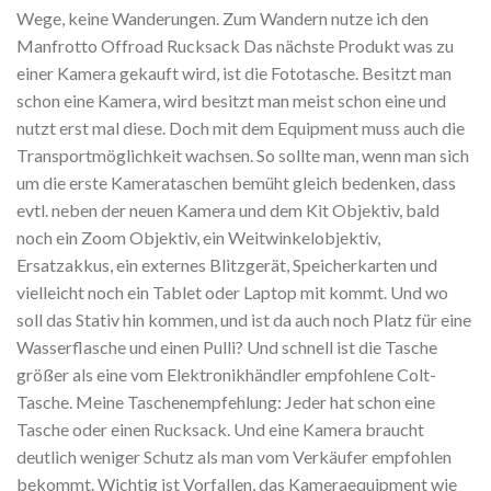
Wege, keine Wanderungen.
Zum Wandern nutze ich den
Manfrotto Offroad Rucksack
Das nächste Produkt was zu
einer Kamera gekauft wird, ist die Fototasche. Besitzt man
schon eine Kamera, wird besitzt man meist schon eine und
nutzt erst mal diese. Doch mit dem Equipment muss auch die
Transportmöglichkeit wachsen. So sollte man, wenn man sich
um die erste Kamerataschen bemüht gleich bedenken, dass
evtl. neben der neuen Kamera und dem Kit Objektiv, bald
noch ein Zoom Objektiv, ein Weitwinkelobjektiv,
Ersatzakkus, ein externes Blitzgerät, Speicherkarten und
vielleicht noch ein Tablet oder Laptop mit kommt. Und wo
soll das Stativ hin kommen, und ist da auch noch Platz für eine
Wasserflasche und einen Pulli?
Und schnell ist die Tasche
größer als eine vom Elektronikhändler empfohlene Colt-
Tasche.
Meine Taschenempfehlung:
Jeder hat schon eine
Tasche oder einen Rucksack. Und eine Kamera braucht
deutlich weniger Schutz als man vom Verkäufer empfohlen
bekommt. Wichtig ist Vorfallen, das Kameraequipment wie