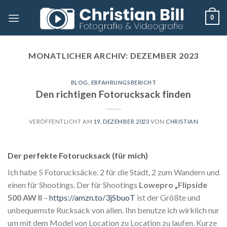
Skip
0
to
content
MONATLICHER ARCHIV:
DEZEMBER 2023
BLOG
,
ERFAHRUNGSBERICHT
Den richtigen Fotorucksack finden
VERÖFFENTLICHT AM
19. DEZEMBER 2023
VON
CHRISTIAN
Der perfekte Fotorucksack (für mich)
Ich habe 5 Fotorucksäcke. 2 für die Stadt, 2 zum Wandern und
einen für Shootings. Der für Shootings
Lowepro „Flipside
500 AW II
–
https://amzn.to/3jSbuoT
ist der Größte und
unbequemste Rucksack von allen. Ihn benutze ich wirklich nur
um mit dem Model von Location zu Location zu laufen. Kurze