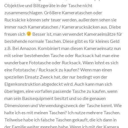
Objektive und Blitzgeräte in der Tasche nicht
zusammenschlagen. Größere Kamerataschen oder
Rucksäcke können sehr teuer werden, außerdem sehen sie
immer nach Kamerataschen / Kamerarucksäcken aus.
Diebe
freuen sich
Besser ist, man verwendet Kameraeinsätze für
bestehende normale Taschen. Diese gibt es für kleines Geld
z.B. Bei Amazon. Kombiniert man diesen Kameraeinsatz nun
mit seiner bestehenden Tasche oder Rucksack hat man eine
wunderbare Fototasche oder Rucksack.
Wann lohnt es sich
eine Fototasche / Rucksack zu kaufen?
Wenn man einen
speziellen Einsatz Zweck hat, der nur bedingt von der
Eigenkonstruktion abgedeckt wird. Auch kann man sich
überlegen, eine vorfallen passende Tasche zu kaufen, wenn
man sein Basisequipment besitzt und so die genauen
Dimensionen und Verwendungszweck der Tasche kennt.
Wie
halte ich es mit meinen Taschen?
Ich nutze mehrere Taschen.
Teilweise habe ich falsche Taschen gekauft, die ich dann in
der Familie weiter gegeben habe. Wenn ich mit der Kamera