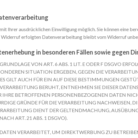
Datenverarbeitung
t Ihrer ausdrücklichen Einwilligung möglich. Sie können eine berei
 Widerruf erfolgten Datenverarbeitung bleibt vom Widerruf unbe
tenerhebung in besonderen Fällen sowie gegen D
NDLAGE VON ART. 6 ABS. 1 LIT. E ODER F DSGVO ERFOLG
BESONDEREN SITUATION ERGEBEN, GEGEN DIE VERARBEI
S GILT AUCH FÜR EIN AUF DIESE BESTIMMUNGEN GESTÜTZ
 VERARBEITUNG BERUHT, ENTNEHMEN SIE DIESER DATEN
 IHRE BETROFFENEN PERSONENBEZOGENEN DATEN NICHT
IGE GRÜNDE FÜR DIE VERARBEITUNG NACHWEISEN, DIE 
VERARBEITUNG DIENT DER GELTENDMACHUNG, AUSÜBUN
CH ART. 21 ABS. 1 DSGVO).
TEN VERARBEITET, UM DIREKTWERBUNG ZU BETREIBEN, 