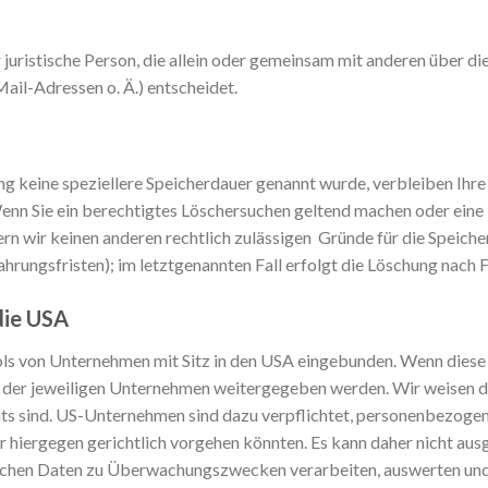
er juristische Person, die allein oder gemeinsam mit anderen über 
il-Adressen o. Ä.) entscheidet.
ng keine speziellere Speicherdauer genannt wurde, verbleiben Ihr
Wenn Sie ein berechtigtes Löschersuchen geltend machen oder eine
fern wir keinen anderen rechtlich zulässigen Gründe für die Spei
hrungsfristen); im letztgenannten Fall erfolgt die Löschung nach F
die USA
ls von Unternehmen mit Sitz in den USA eingebunden. Wenn diese T
er jeweiligen Unternehmen weitergegeben werden. Wir weisen dar
ts sind. US-Unternehmen sind dazu verpflichtet, personenbezoge
r hiergegen gerichtlich vorgehen könnten. Es kann daher nicht au
ichen Daten zu Überwachungszwecken verarbeiten, auswerten und 