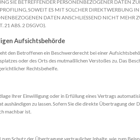
UNG SIE BETREFFENDER PERSONENBEZOGENER DATEN Z
S PROFILING, SOWEIT ES MIT SOLCHER DIREKTWERBUNG I
SONENBEZOGENEN DATEN ANSCHLIESSEND NICHT MEHR 
21 ABS. 2 DSGVO).
digen Aufsichts­behörde
ht den Betroffenen ein Beschwerderecht bei einer Aufsichtsbehö
itsplatzes oder des Orts des mutmaßlichen Verstoßes zu. Das Be
erichtlicher Rechtsbehelfe.
lage Ihrer Einwilligung oder in Erfüllung eines Vertrags automatisi
t aushändigen zu lassen. Sofern Sie die direkte Übertragung der 
sch machbar ist.
d zum Schutz der Übertragung vertraulicher Inhalte, wie zum Beispi