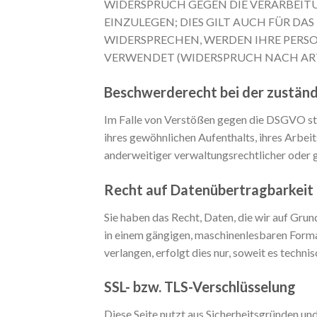
WIDERSPRUCH GEGEN DIE VERARBEIT
EINZULEGEN; DIES GILT AUCH FÜR DA
WIDERSPRECHEN, WERDEN IHRE PER
VERWENDET (WIDERSPRUCH NACH ART. 
Beschwerde­recht bei der zustän
Im Falle von Verstößen gegen die DSGVO ste
ihres gewöhnlichen Aufenthalts, ihres Arbe
anderweitiger verwaltungsrechtlicher oder g
Recht auf Daten­übertrag­barkeit
Sie haben das Recht, Daten, die wir auf Grund
in einem gängigen, maschinenlesbaren Forma
verlangen, erfolgt dies nur, soweit es techni
SSL- bzw. TLS-Verschlüsselung
Diese Seite nutzt aus Sicherheitsgründen un