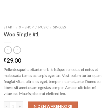
START
/
X – SHOP
/
MUSIC
/
SINGLES
Woo Single #1
29.00
£
Pellentesque habitant morbi tristique senectus et netus et
malesuada fames ac turpis egestas. Vestibulum tortor quam,
feugiat vitae, ultricies eget, tempor sit amet, ante. Donec eu
libero sit amet quam egestas semper. Aenean ultricies mi
vitae est. Mauris placerat eleifend leo.
Woo Single #1 Menge
IN DEN WARENKORB