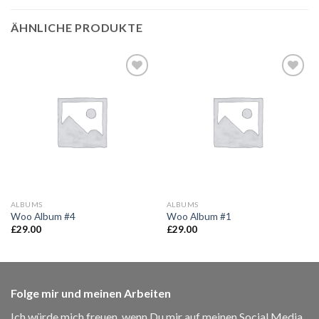
ÄHNLICHE PRODUKTE
Add to
Add to
wishlist
wishlist
ALBUMS
ALBUMS
Woo Album #4
Woo Album #1
£
29.00
£
29.00
Folge mir und meinen Arbeiten
Ich würde mich freuen, wenn Du mir auf meinen Social Media