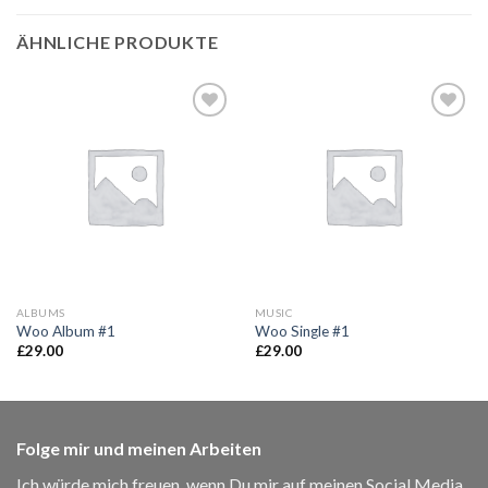
ÄHNLICHE PRODUKTE
Add to
Add to
wishlist
wishlist
ALBUMS
MUSIC
Woo Album #1
Woo Single #1
£
29.00
£
29.00
Folge mir und meinen Arbeiten
Ich würde mich freuen, wenn Du mir auf meinen Social Media