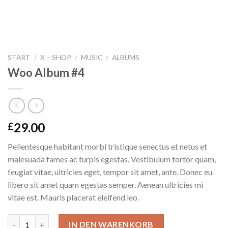
START
/
X – SHOP
/
MUSIC
/
ALBUMS
Woo Album #4
29.00
£
Pellentesque habitant morbi tristique senectus et netus et
malesuada fames ac turpis egestas. Vestibulum tortor quam,
feugiat vitae, ultricies eget, tempor sit amet, ante. Donec eu
libero sit amet quam egestas semper. Aenean ultricies mi
vitae est. Mauris placerat eleifend leo.
Woo Album #4 Menge
IN DEN WARENKORB