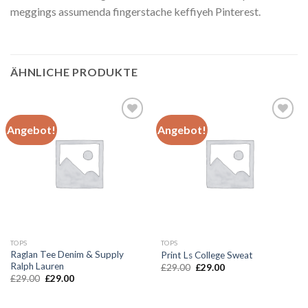
meggings assumenda fingerstache keffiyeh Pinterest.
ÄHNLICHE PRODUKTE
Angebot!
Angebot!
Add to
Add to
wishlist
wishlist
TOPS
TOPS
Raglan Tee Denim & Supply
Print Ls College Sweat
Ralph Lauren
Ursprünglicher
Aktueller
£
29.00
£
29.00
Preis
Preis
Ursprünglicher
Aktueller
£
29.00
£
29.00
war:
ist:
Preis
Preis
£29.00
£29.00.
war:
ist:
£29.00
£29.00.