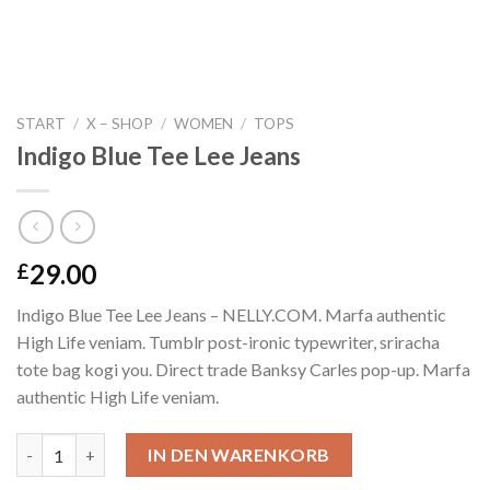
START
/
X – SHOP
/
WOMEN
/
TOPS
Indigo Blue Tee Lee Jeans
29.00
£
Indigo Blue Tee Lee Jeans – NELLY.COM. Marfa authentic
High Life veniam. Tumblr post-ironic typewriter, sriracha
tote bag kogi you. Direct trade Banksy Carles pop-up. Marfa
authentic High Life veniam.
Indigo Blue Tee Lee Jeans Menge
IN DEN WARENKORB