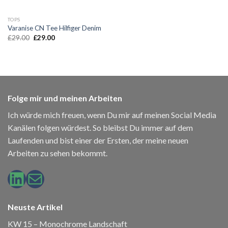
TOPS
Varanise CN Tee Hilfiger Denim
Ursprünglicher
Aktueller
£
29.00
£
29.00
Preis
Preis
war:
ist:
£29.00
£29.00.
Folge mir und meinen Arbeiten
Ich würde mich freuen, wenn Du mir auf meinen Social Media
Kanälen folgen würdest. So bleibst Du immer auf dem
Laufenden und bist einer der Ersten, der meine neuen
Arbeiten zu sehen bekommt.
LinkedIn
E-Mail
Neuste Artikel
KW 15 – Monochrome Landschaft