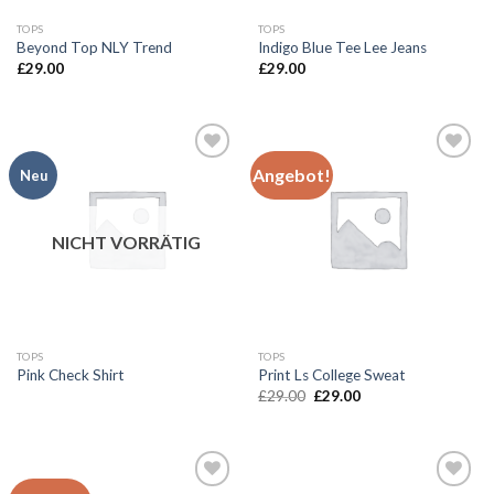
TOPS
TOPS
Beyond Top NLY Trend
Indigo Blue Tee Lee Jeans
£
29.00
£
29.00
Angebot!
Neu
Add to
Add to
wishlist
wishlist
NICHT VORRÄTIG
TOPS
TOPS
Pink Check Shirt
Print Ls College Sweat
Ursprünglicher
Aktueller
£
29.00
£
29.00
Preis
Preis
war:
ist:
£29.00
£29.00.