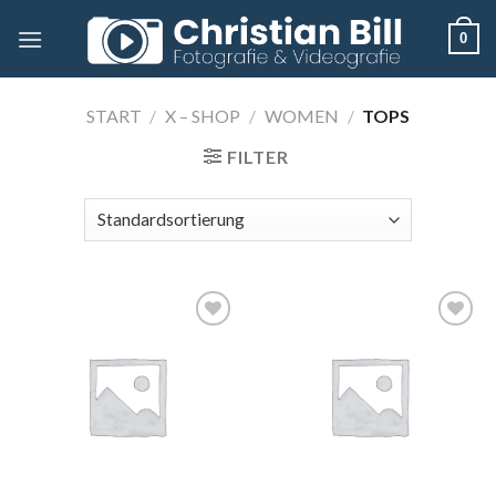
Skip
0
to
content
START
/
X – SHOP
/
WOMEN
/
TOPS
FILTER
Add to
Add to
wishlist
wishlist