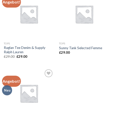
Angebot!
Add to
Add to
wishlist
wishlist
TOPS
TOPS
Raglan Tee Denim & Supply
Sunny Tank Selected Femme
Ralph Lauren
£
29.00
Ursprünglicher
Aktueller
£
29.00
£
29.00
Preis
Preis
war:
ist:
£29.00
£29.00.
Angebot!
Add to
Neu
wishlist