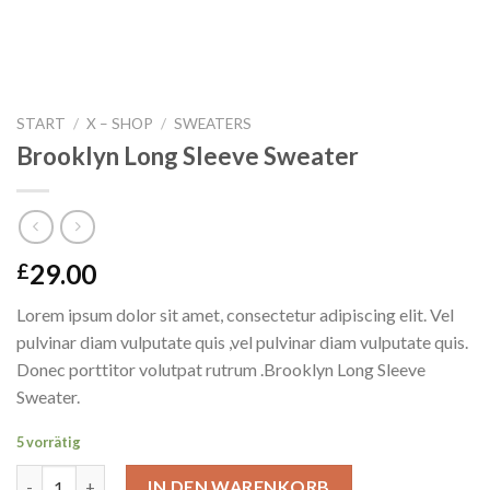
START
/
X – SHOP
/
SWEATERS
Brooklyn Long Sleeve Sweater
29.00
£
Lorem ipsum dolor sit amet, consectetur adipiscing elit. Vel
pulvinar diam vulputate quis ,vel pulvinar diam vulputate quis.
Donec porttitor volutpat rutrum .Brooklyn Long Sleeve
Sweater.
5 vorrätig
Brooklyn Long Sleeve Sweater Menge
IN DEN WARENKORB