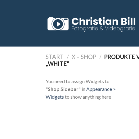
Skip
to
content
START
/
X – SHOP
/
PRODUKTE 
„WHITE“
You need to assign Widgets to
"Shop Sidebar"
in
Appearance >
Widgets
to show anything here