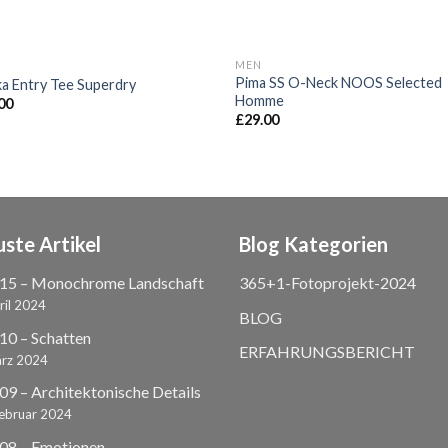
MEN
Pima SS O-Neck NOOS Selected
a Entry Tee Superdry
Homme
00
£
29.00
ste Artikel
Blog Kategorien
15 – Monochrome Landschaft
365+1-Fotoprojekt-2024
ril 2024
BLOG
0 – Schatten
ERFAHRUNGSBERICHT
ärz 2024
9 – Architektonische Details
Februar 2024
08 – Emotionen