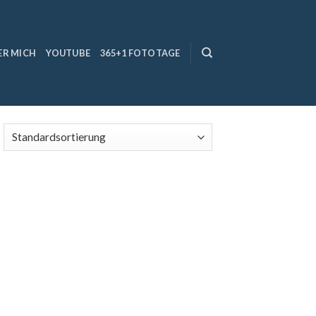
ER MICH
YOUTUBE
365+1 FOTOTAGE
 to
list