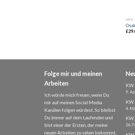
MEN
Osak
£
29.
Folge mir und meinen
Neu
Arbeiten
KW 
9. Ap
Ich würde mich freuen, wenn Du
KW 1
mir auf meinen Social Media
4. M
Kanälen folgen würdest. So bleibst
Du immer auf dem Laufenden und
KW 0
bist einer der Ersten, der meine
26. 
neuen Arbeiten zu sehen bekommt.
KW 