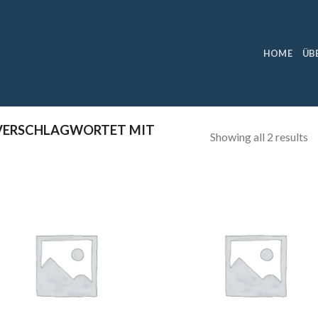
HOME
ÜB
VERSCHLAGWORTET MIT
Showing all 2 results
Add to
Add
wishlist
wish