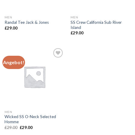
MEN
MEN
SS Crew California Sub River
Randal Tee Jack & Jones
Island
£
29.00
£
29.00
Angebot!
Add to
wishlist
MEN
Wicked SS O-Neck Selected
Homme
Ursprünglicher
Aktueller
£
29.00
£
29.00
Preis
Preis
war:
ist: