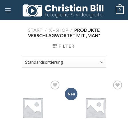
Skip
0
to
content
START
/
X – SHOP
/
PRODUKTE
VERSCHLAGWORTET MIT „MAN“
FILTER
Neu
Add to
Add to
wishlist
wishlist